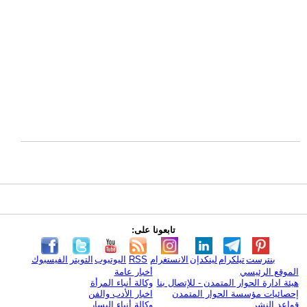
تابعونا على:
بنترست
تيلكرام
لينكدإن
الانستغرام
RSS
اليوتيوب
التويتر
الفيسبوك
الموقع الرئيسي
أخبار عامة
هيئة ادارة الحوار المتمدن - للإتصال بنا
وكالة أنباء المرأة
إحصائيات مؤسسة الحوار المتمدن
اخبار الأدب والفن
قواعد النشر
وكالة أنباء اليسار