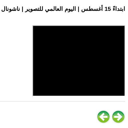
ابتداءً 15 أغسطس | اليوم العالمي للتصوير | ناشونال جيوغرافيك أبوظبي