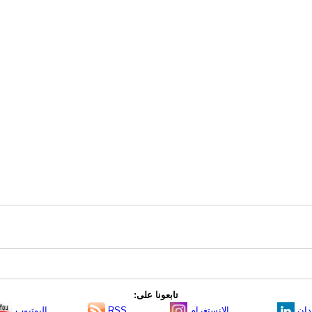
تابعونا على:
دإن
الانستغرام
RSS
اليوتيوب