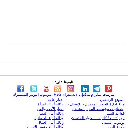
تابعونا على:
بنترست
تيلكرام
لينكدإن
الانستغرام
RSS
اليوتيوب
التويتر
الفيسبوك
الموقع الرئيسي
أخبار عامة
هيئة ادارة الحوار المتمدن - للإتصال بنا
وكالة أنباء المرأة
إحصائيات مؤسسة الحوار المتمدن
اخبار الأدب والفن
قواعد النشر
وكالة أنباء اليسار
ابرز كتاب / كاتبات الحوار المتمدن
وكالة أنباء العلمانية
يوتيوب التمدن
وكالة أنباء العمال
مكتبة التمدن
وكالة أنباء حقوق الإنسان