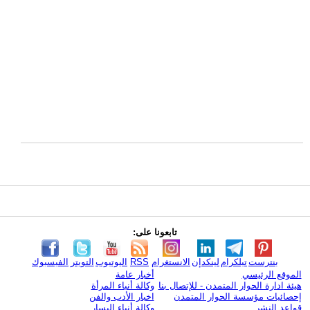
تابعونا على:
بنترست
تيلكرام
لينكدإن
الانستغرام
RSS
اليوتيوب
التويتر
الفيسبوك
الموقع الرئيسي
أخبار عامة
هيئة ادارة الحوار المتمدن - للإتصال بنا
وكالة أنباء المرأة
إحصائيات مؤسسة الحوار المتمدن
اخبار الأدب والفن
قواعد النشر
وكالة أنباء اليسار