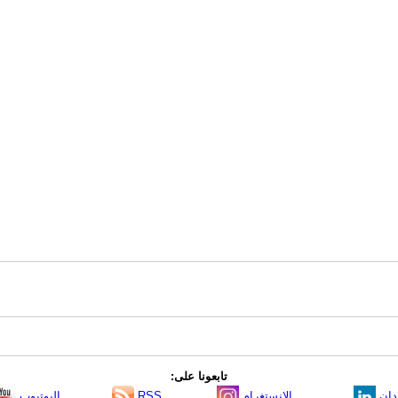
تابعونا على:
دإن
الانستغرام
RSS
اليوتيوب