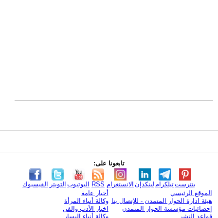
تابعونا على:
بنترست
تيلكرام
لينكدإن
الانستغرام
RSS
اليوتيوب
التويتر
الفيسبوك
الموقع الرئيسي
أخبار عامة
هيئة ادارة الحوار المتمدن - للإتصال بنا
وكالة أنباء المرأة
إحصائيات مؤسسة الحوار المتمدن
اخبار الأدب والفن
قواعد النشر
وكالة أنباء اليسار