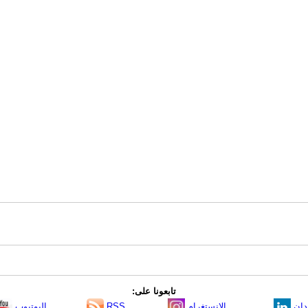
تابعونا على:
دإن
الانستغرام
RSS
اليوتيوب