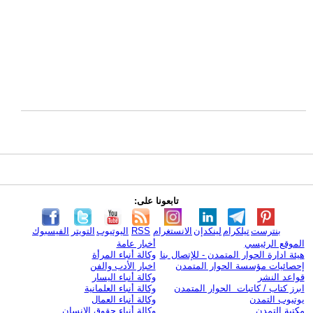
تابعونا على:
بنترست
تيلكرام
لينكدإن
الانستغرام
RSS
اليوتيوب
التويتر
الفيسبوك
الموقع الرئيسي
أخبار عامة
هيئة ادارة الحوار المتمدن - للإتصال بنا
وكالة أنباء المرأة
إحصائيات مؤسسة الحوار المتمدن
اخبار الأدب والفن
قواعد النشر
وكالة أنباء اليسار
ابرز كتاب / كاتبات الحوار المتمدن
وكالة أنباء العلمانية
يوتيوب التمدن
وكالة أنباء العمال
مكتبة التمدن
وكالة أنباء حقوق الإنسان