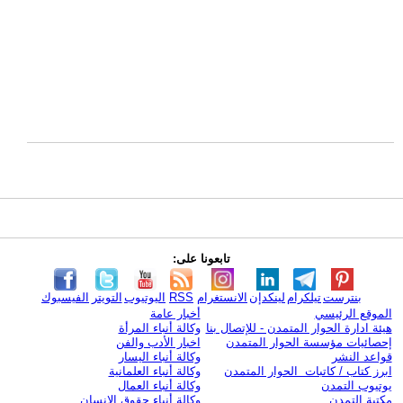
تابعونا على:
بنترست
تيلكرام
لينكدإن
الانستغرام
RSS
اليوتيوب
التويتر
الفيسبوك
الموقع الرئيسي
أخبار عامة
هيئة ادارة الحوار المتمدن - للإتصال بنا
وكالة أنباء المرأة
إحصائيات مؤسسة الحوار المتمدن
اخبار الأدب والفن
قواعد النشر
وكالة أنباء اليسار
ابرز كتاب / كاتبات الحوار المتمدن
وكالة أنباء العلمانية
يوتيوب التمدن
وكالة أنباء العمال
مكتبة التمدن
وكالة أنباء حقوق الإنسان