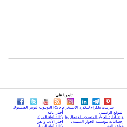
تابعونا على:
بنترست
تيلكرام
لينكدإن
الانستغرام
RSS
اليوتيوب
التويتر
الفيسبوك
الموقع الرئيسي
أخبار عامة
هيئة ادارة الحوار المتمدن - للإتصال بنا
وكالة أنباء المرأة
إحصائيات مؤسسة الحوار المتمدن
اخبار الأدب والفن
قواعد النشر
وكالة أنباء اليسار