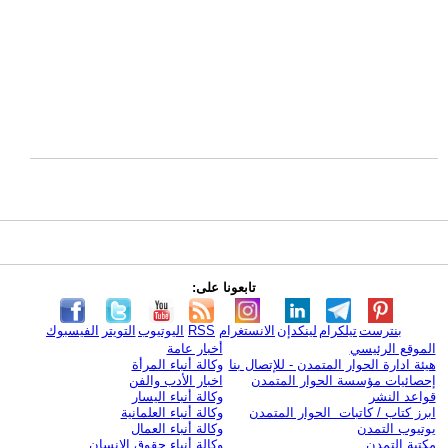
تابعونا على:
بنترست
تيلكرام
لينكدإن
الانستغرام
RSS
اليوتيوب
التويتر
الفيسبوك
الموقع الرئيسي
أخبار عامة
هيئة ادارة الحوار المتمدن - للإتصال بنا
وكالة أنباء المرأة
إحصائيات مؤسسة الحوار المتمدن
اخبار الأدب والفن
قواعد النشر
وكالة أنباء اليسار
ابرز كتاب / كاتبات الحوار المتمدن
وكالة أنباء العلمانية
يوتيوب التمدن
وكالة أنباء العمال
مكتبة التمدن
وكالة أنباء حقوق الإنسان