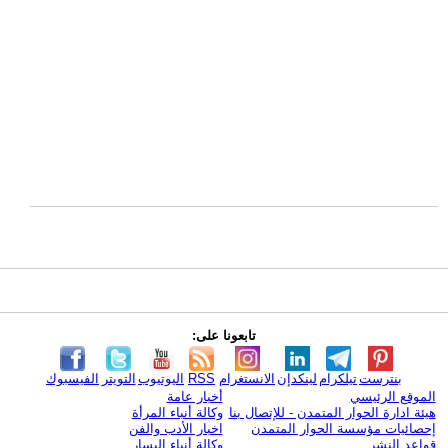
تابعونا على:
بنترست
تيلكرام
لينكدإن
الانستغرام
RSS
اليوتيوب
التويتر
الفيسبوك
الموقع الرئيسي
أخبار عامة
هيئة ادارة الحوار المتمدن - للإتصال بنا
وكالة أنباء المرأة
إحصائيات مؤسسة الحوار المتمدن
اخبار الأدب والفن
قواعد النشر
وكالة أنباء اليسار