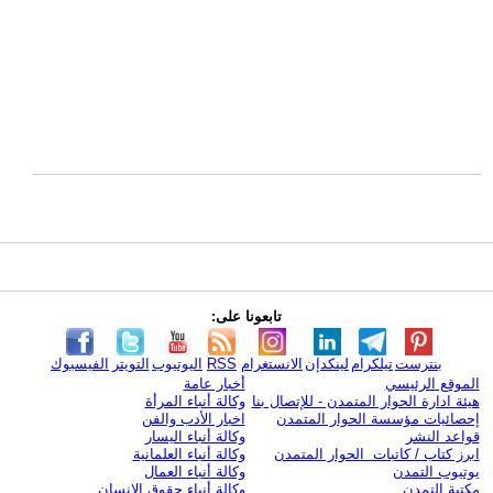
تابعونا على:
بنترست
تيلكرام
لينكدإن
الانستغرام
RSS
اليوتيوب
التويتر
الفيسبوك
الموقع الرئيسي
أخبار عامة
هيئة ادارة الحوار المتمدن - للإتصال بنا
وكالة أنباء المرأة
إحصائيات مؤسسة الحوار المتمدن
اخبار الأدب والفن
قواعد النشر
وكالة أنباء اليسار
ابرز كتاب / كاتبات الحوار المتمدن
وكالة أنباء العلمانية
يوتيوب التمدن
وكالة أنباء العمال
مكتبة التمدن
وكالة أنباء حقوق الإنسان