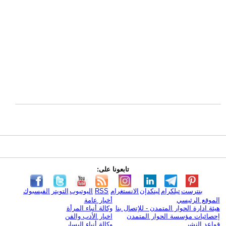
تابعونا على:
بنترست
تيلكرام
لينكدإن
الانستغرام
RSS
اليوتيوب
التويتر
الفيسبوك
الموقع الرئيسي
أخبار عامة
هيئة ادارة الحوار المتمدن - للإتصال بنا
وكالة أنباء المرأة
إحصائيات مؤسسة الحوار المتمدن
اخبار الأدب والفن
قواعد النشر
وكالة أنباء اليسار