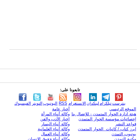
تابعونا على:
بنترست
تيلكرام
لينكدإن
الانستغرام
RSS
اليوتيوب
التويتر
الفيسبوك
الموقع الرئيسي
أخبار عامة
هيئة ادارة الحوار المتمدن - للإتصال بنا
وكالة أنباء المرأة
إحصائيات مؤسسة الحوار المتمدن
اخبار الأدب والفن
قواعد النشر
وكالة أنباء اليسار
ابرز كتاب / كاتبات الحوار المتمدن
وكالة أنباء العلمانية
يوتيوب التمدن
وكالة أنباء العمال
مكتبة التمدن
وكالة أنباء حقوق الإنسان