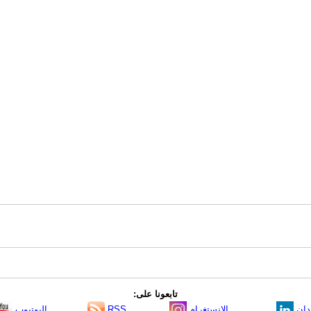
تابعونا على:
دإن
الانستغرام
RSS
اليوتيوب