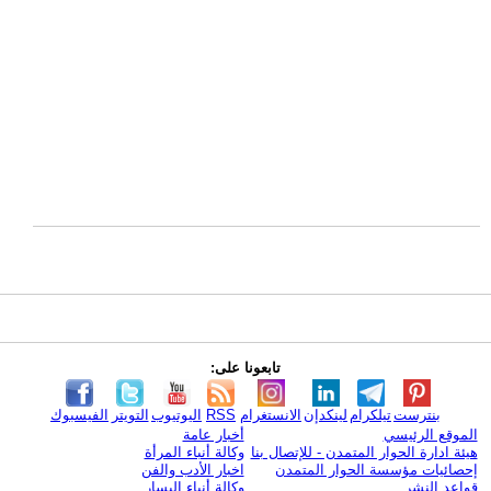
تابعونا على:
بنترست
تيلكرام
لينكدإن
الانستغرام
RSS
اليوتيوب
التويتر
الفيسبوك
الموقع الرئيسي
أخبار عامة
هيئة ادارة الحوار المتمدن - للإتصال بنا
وكالة أنباء المرأة
إحصائيات مؤسسة الحوار المتمدن
اخبار الأدب والفن
قواعد النشر
وكالة أنباء اليسار