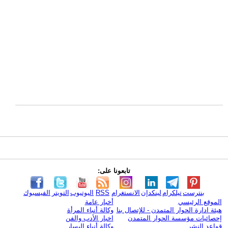
تابعونا على:
بنترست
تيلكرام
لينكدإن
الانستغرام
RSS
اليوتيوب
التويتر
الفيسبوك
الموقع الرئيسي
أخبار عامة
هيئة ادارة الحوار المتمدن - للإتصال بنا
وكالة أنباء المرأة
إحصائيات مؤسسة الحوار المتمدن
اخبار الأدب والفن
قواعد النشر
وكالة أنباء اليسار