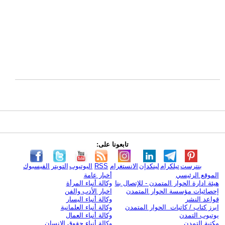
تابعونا على:
بنترست
تيلكرام
لينكدإن
الانستغرام
RSS
اليوتيوب
التويتر
الفيسبوك
الموقع الرئيسي
أخبار عامة
هيئة ادارة الحوار المتمدن - للإتصال بنا
وكالة أنباء المرأة
إحصائيات مؤسسة الحوار المتمدن
اخبار الأدب والفن
قواعد النشر
وكالة أنباء اليسار
ابرز كتاب / كاتبات الحوار المتمدن
وكالة أنباء العلمانية
يوتيوب التمدن
وكالة أنباء العمال
مكتبة التمدن
وكالة أنباء حقوق الإنسان