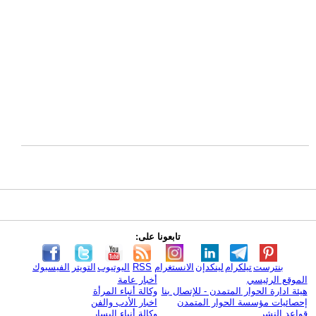
تابعونا على:
بنترست
تيلكرام
لينكدإن
الانستغرام
RSS
اليوتيوب
التويتر
الفيسبوك
الموقع الرئيسي
أخبار عامة
هيئة ادارة الحوار المتمدن - للإتصال بنا
وكالة أنباء المرأة
إحصائيات مؤسسة الحوار المتمدن
اخبار الأدب والفن
قواعد النشر
وكالة أنباء اليسار