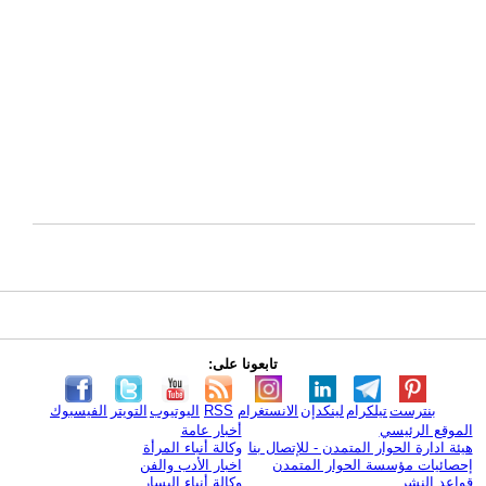
تابعونا على:
بنترست
تيلكرام
لينكدإن
الانستغرام
RSS
اليوتيوب
التويتر
الفيسبوك
الموقع الرئيسي
أخبار عامة
هيئة ادارة الحوار المتمدن - للإتصال بنا
وكالة أنباء المرأة
إحصائيات مؤسسة الحوار المتمدن
اخبار الأدب والفن
قواعد النشر
وكالة أنباء اليسار