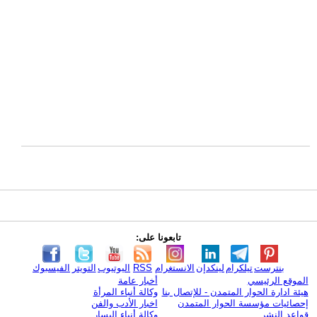
تابعونا على:
بنترست
تيلكرام
لينكدإن
الانستغرام
RSS
اليوتيوب
التويتر
الفيسبوك
الموقع الرئيسي
أخبار عامة
هيئة ادارة الحوار المتمدن - للإتصال بنا
وكالة أنباء المرأة
إحصائيات مؤسسة الحوار المتمدن
اخبار الأدب والفن
قواعد النشر
وكالة أنباء اليسار