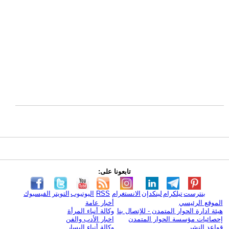
تابعونا على:
بنترست
تيلكرام
لينكدإن
الانستغرام
RSS
اليوتيوب
التويتر
الفيسبوك
الموقع الرئيسي
أخبار عامة
هيئة ادارة الحوار المتمدن - للإتصال بنا
وكالة أنباء المرأة
إحصائيات مؤسسة الحوار المتمدن
اخبار الأدب والفن
قواعد النشر
وكالة أنباء اليسار