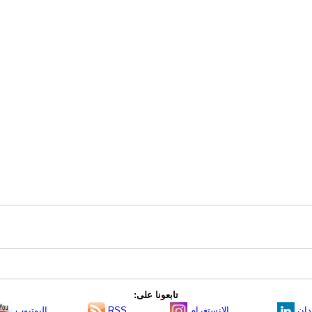
تابعونا على:
دإن
الانستغرام
RSS
اليوتيوب