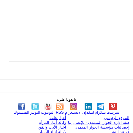
تابعونا على:
بنترست
تيلكرام
لينكدإن
الانستغرام
RSS
اليوتيوب
التويتر
الفيسبوك
الموقع الرئيسي
أخبار عامة
هيئة ادارة الحوار المتمدن - للإتصال بنا
وكالة أنباء المرأة
إحصائيات مؤسسة الحوار المتمدن
اخبار الأدب والفن
قواعد النشر
وكالة أنباء اليسار