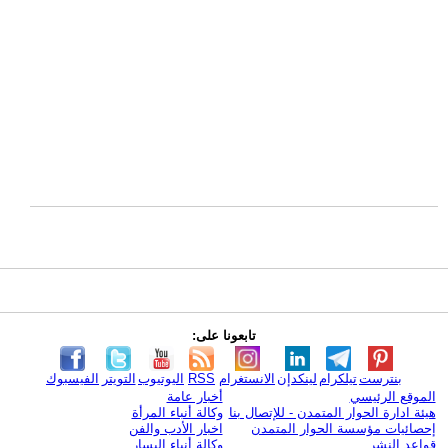
تابعونا على:
بنترست
تيلكرام
لينكدإن
الانستغرام
RSS
اليوتيوب
التويتر
الفيسبوك
الموقع الرئيسي
أخبار عامة
هيئة ادارة الحوار المتمدن - للإتصال بنا
وكالة أنباء المرأة
إحصائيات مؤسسة الحوار المتمدن
اخبار الأدب والفن
قواعد النشر
وكالة أنباء اليسار