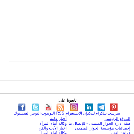
تابعونا على:
بنترست
تيلكرام
لينكدإن
الانستغرام
RSS
اليوتيوب
التويتر
الفيسبوك
الموقع الرئيسي
أخبار عامة
هيئة ادارة الحوار المتمدن - للإتصال بنا
وكالة أنباء المرأة
إحصائيات مؤسسة الحوار المتمدن
اخبار الأدب والفن
قواعد النشر
وكالة أنباء اليسار