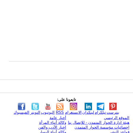
تابعونا على:
بنترست
تيلكرام
لينكدإن
الانستغرام
RSS
اليوتيوب
التويتر
الفيسبوك
الموقع الرئيسي
أخبار عامة
هيئة ادارة الحوار المتمدن - للإتصال بنا
وكالة أنباء المرأة
إحصائيات مؤسسة الحوار المتمدن
اخبار الأدب والفن
قواعد النشر
وكالة أنباء اليسار