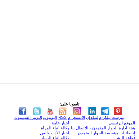
تابعونا على:
بنترست
تيلكرام
لينكدإن
الانستغرام
RSS
اليوتيوب
التويتر
الفيسبوك
الموقع الرئيسي
أخبار عامة
هيئة ادارة الحوار المتمدن - للإتصال بنا
وكالة أنباء المرأة
إحصائيات مؤسسة الحوار المتمدن
اخبار الأدب والفن
قواعد النشر
وكالة أنباء اليسار