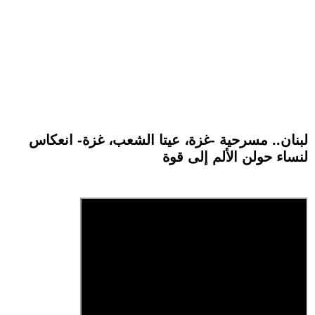
لبنان.. مسرحية -غزة، عيتا الشعب، غزة- انعكاس
لنساء حولن الألم إلى قوة