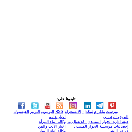
تابعونا على:
بنترست
تيلكرام
لينكدإن
الانستغرام
RSS
اليوتيوب
التويتر
الفيسبوك
الموقع الرئيسي
أخبار عامة
هيئة ادارة الحوار المتمدن - للإتصال بنا
وكالة أنباء المرأة
إحصائيات مؤسسة الحوار المتمدن
اخبار الأدب والفن
قواعد النشر
وكالة أنباء اليسار