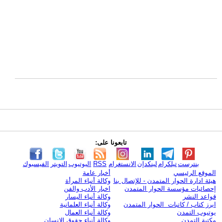
تابعونا على:
بنترست
تيلكرام
لينكدإن
الانستغرام
RSS
اليوتيوب
التويتر
الفيسبوك
الموقع الرئيسي
أخبار عامة
هيئة ادارة الحوار المتمدن - للإتصال بنا
وكالة أنباء المرأة
إحصائيات مؤسسة الحوار المتمدن
اخبار الأدب والفن
قواعد النشر
وكالة أنباء اليسار
ابرز كتاب / كاتبات الحوار المتمدن
وكالة أنباء العلمانية
يوتيوب التمدن
وكالة أنباء العمال
مكتبة التمدن
وكالة أنباء حقوق الإنسان