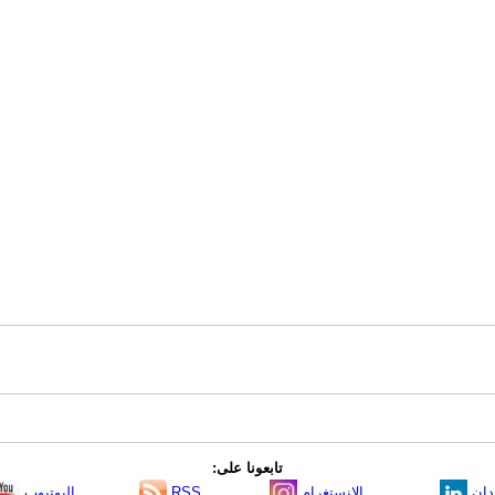
تابعونا على:
دإن
الانستغرام
RSS
اليوتيوب