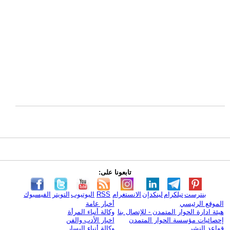
تابعونا على:
بنترست
تيلكرام
لينكدإن
الانستغرام
RSS
اليوتيوب
التويتر
الفيسبوك
الموقع الرئيسي
أخبار عامة
هيئة ادارة الحوار المتمدن - للإتصال بنا
وكالة أنباء المرأة
إحصائيات مؤسسة الحوار المتمدن
اخبار الأدب والفن
قواعد النشر
وكالة أنباء اليسار