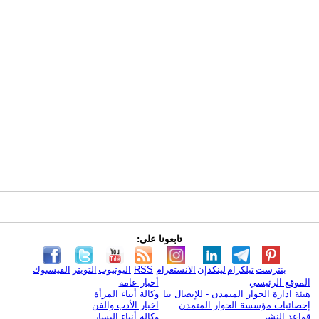
تابعونا على:
بنترست
تيلكرام
لينكدإن
الانستغرام
RSS
اليوتيوب
التويتر
الفيسبوك
الموقع الرئيسي
أخبار عامة
هيئة ادارة الحوار المتمدن - للإتصال بنا
وكالة أنباء المرأة
إحصائيات مؤسسة الحوار المتمدن
اخبار الأدب والفن
قواعد النشر
وكالة أنباء اليسار