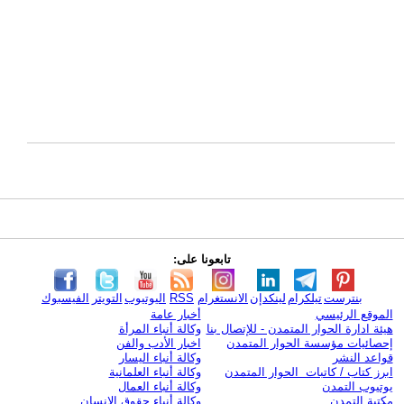
تابعونا على:
بنترست
تيلكرام
لينكدإن
الانستغرام
RSS
اليوتيوب
التويتر
الفيسبوك
الموقع الرئيسي
أخبار عامة
هيئة ادارة الحوار المتمدن - للإتصال بنا
وكالة أنباء المرأة
إحصائيات مؤسسة الحوار المتمدن
اخبار الأدب والفن
قواعد النشر
وكالة أنباء اليسار
ابرز كتاب / كاتبات الحوار المتمدن
وكالة أنباء العلمانية
يوتيوب التمدن
وكالة أنباء العمال
مكتبة التمدن
وكالة أنباء حقوق الإنسان