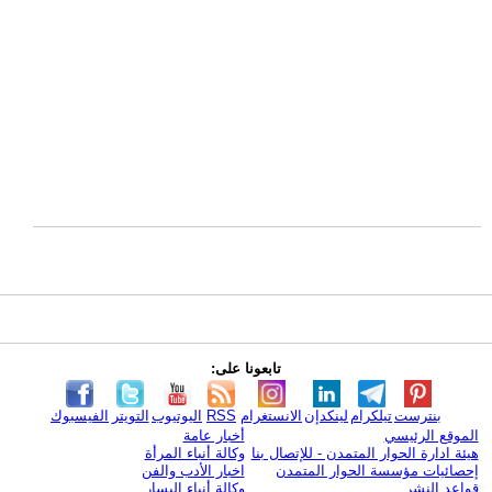
تابعونا على:
بنترست
تيلكرام
لينكدإن
الانستغرام
RSS
اليوتيوب
التويتر
الفيسبوك
الموقع الرئيسي
أخبار عامة
هيئة ادارة الحوار المتمدن - للإتصال بنا
وكالة أنباء المرأة
إحصائيات مؤسسة الحوار المتمدن
اخبار الأدب والفن
قواعد النشر
وكالة أنباء اليسار