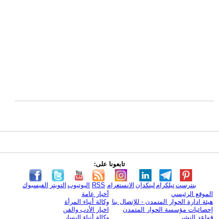
تابعونا على:
بنترست
تيلكرام
لينكدإن
الانستغرام
RSS
اليوتيوب
التويتر
الفيسبوك
الموقع الرئيسي
أخبار عامة
هيئة ادارة الحوار المتمدن - للإتصال بنا
وكالة أنباء المرأة
إحصائيات مؤسسة الحوار المتمدن
اخبار الأدب والفن
قواعد النشر
وكالة أنباء اليسار