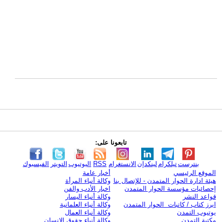
تابعونا على:
بنترست
تيلكرام
لينكدإن
الانستغرام
RSS
اليوتيوب
التويتر
الفيسبوك
الموقع الرئيسي
أخبار عامة
هيئة ادارة الحوار المتمدن - للإتصال بنا
وكالة أنباء المرأة
إحصائيات مؤسسة الحوار المتمدن
اخبار الأدب والفن
قواعد النشر
وكالة أنباء اليسار
ابرز كتاب / كاتبات الحوار المتمدن
وكالة أنباء العلمانية
يوتيوب التمدن
وكالة أنباء العمال
مكتبة التمدن
وكالة أنباء حقوق الإنسان