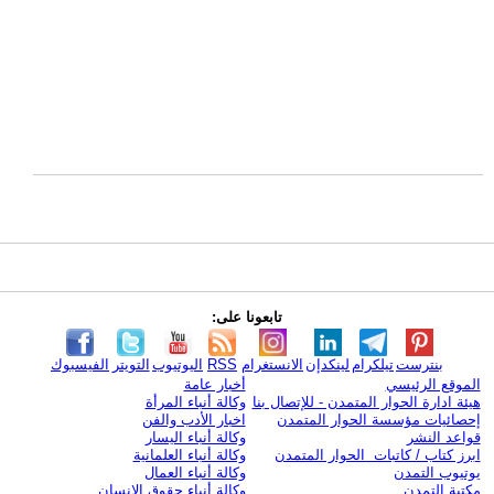
تابعونا على:
بنترست
تيلكرام
لينكدإن
الانستغرام
RSS
اليوتيوب
التويتر
الفيسبوك
الموقع الرئيسي
أخبار عامة
هيئة ادارة الحوار المتمدن - للإتصال بنا
وكالة أنباء المرأة
إحصائيات مؤسسة الحوار المتمدن
اخبار الأدب والفن
قواعد النشر
وكالة أنباء اليسار
ابرز كتاب / كاتبات الحوار المتمدن
وكالة أنباء العلمانية
يوتيوب التمدن
وكالة أنباء العمال
مكتبة التمدن
وكالة أنباء حقوق الإنسان