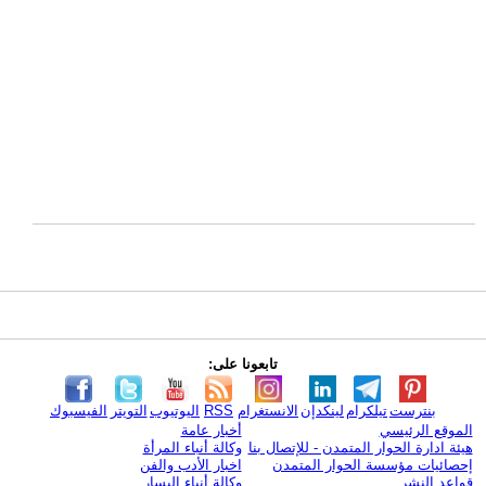
تابعونا على:
بنترست
تيلكرام
لينكدإن
الانستغرام
RSS
اليوتيوب
التويتر
الفيسبوك
الموقع الرئيسي
أخبار عامة
هيئة ادارة الحوار المتمدن - للإتصال بنا
وكالة أنباء المرأة
إحصائيات مؤسسة الحوار المتمدن
اخبار الأدب والفن
قواعد النشر
وكالة أنباء اليسار