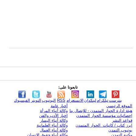
تابعونا على:
بنترست
تيلكرام
لينكدإن
الانستغرام
RSS
اليوتيوب
التويتر
الفيسبوك
الموقع الرئيسي
أخبار عامة
هيئة ادارة الحوار المتمدن - للإتصال بنا
وكالة أنباء المرأة
إحصائيات مؤسسة الحوار المتمدن
اخبار الأدب والفن
قواعد النشر
وكالة أنباء اليسار
ابرز كتاب / كاتبات الحوار المتمدن
وكالة أنباء العلمانية
يوتيوب التمدن
وكالة أنباء العمال
مكتبة التمدن
وكالة أنباء حقوق الإنسان