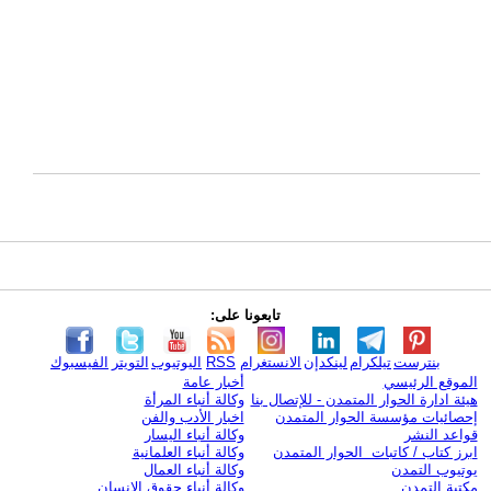
تابعونا على:
بنترست
تيلكرام
لينكدإن
الانستغرام
RSS
اليوتيوب
التويتر
الفيسبوك
الموقع الرئيسي
أخبار عامة
هيئة ادارة الحوار المتمدن - للإتصال بنا
وكالة أنباء المرأة
إحصائيات مؤسسة الحوار المتمدن
اخبار الأدب والفن
قواعد النشر
وكالة أنباء اليسار
ابرز كتاب / كاتبات الحوار المتمدن
وكالة أنباء العلمانية
يوتيوب التمدن
وكالة أنباء العمال
مكتبة التمدن
وكالة أنباء حقوق الإنسان