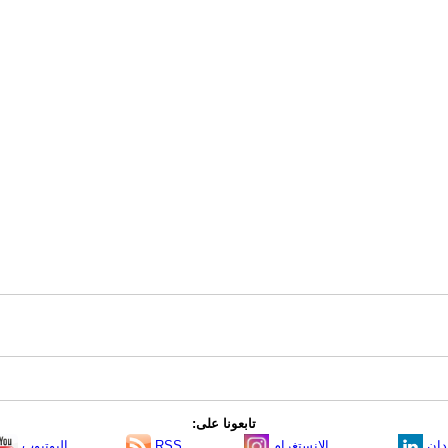
تابعونا على:
دإن
الانستغرام
RSS
اليوتيوب