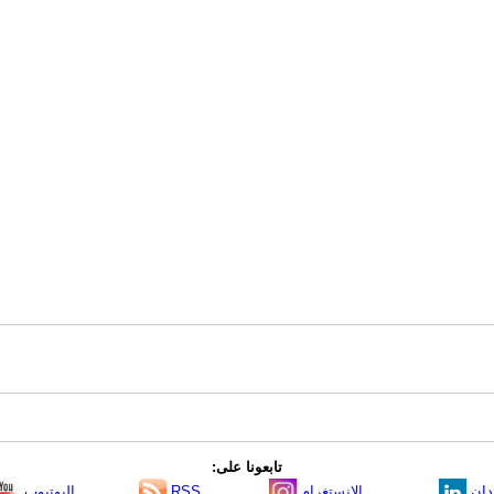
تابعونا على:
دإن
الانستغرام
RSS
اليوتيوب