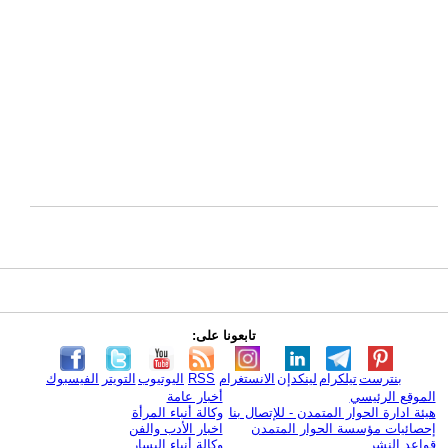
تابعونا على:
بنترست
تيلكرام
لينكدإن
الانستغرام
RSS
اليوتيوب
التويتر
الفيسبوك
الموقع الرئيسي
أخبار عامة
هيئة ادارة الحوار المتمدن - للإتصال بنا
وكالة أنباء المرأة
إحصائيات مؤسسة الحوار المتمدن
اخبار الأدب والفن
قواعد النشر
وكالة أنباء اليسار