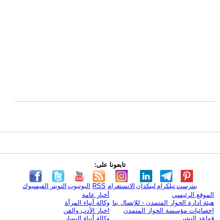
تابعونا على:
بنترست
تيلكرام
لينكدإن
الانستغرام
RSS
اليوتيوب
التويتر
الفيسبوك
الموقع الرئيسي
أخبار عامة
هيئة ادارة الحوار المتمدن - للإتصال بنا
وكالة أنباء المرأة
إحصائيات مؤسسة الحوار المتمدن
اخبار الأدب والفن
قواعد النشر
وكالة أنباء اليسار