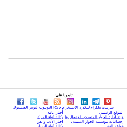
تابعونا على:
بنترست
تيلكرام
لينكدإن
الانستغرام
RSS
اليوتيوب
التويتر
الفيسبوك
الموقع الرئيسي
أخبار عامة
هيئة ادارة الحوار المتمدن - للإتصال بنا
وكالة أنباء المرأة
إحصائيات مؤسسة الحوار المتمدن
اخبار الأدب والفن
قواعد النشر
وكالة أنباء اليسار