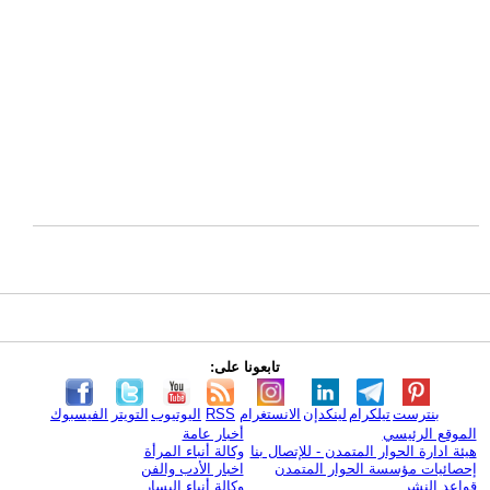
تابعونا على:
بنترست
تيلكرام
لينكدإن
الانستغرام
RSS
اليوتيوب
التويتر
الفيسبوك
الموقع الرئيسي
أخبار عامة
هيئة ادارة الحوار المتمدن - للإتصال بنا
وكالة أنباء المرأة
إحصائيات مؤسسة الحوار المتمدن
اخبار الأدب والفن
قواعد النشر
وكالة أنباء اليسار