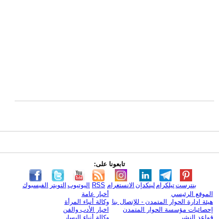
تابعونا على:
بنترست
تيلكرام
لينكدإن
الانستغرام
RSS
اليوتيوب
التويتر
الفيسبوك
الموقع الرئيسي
أخبار عامة
هيئة ادارة الحوار المتمدن - للإتصال بنا
وكالة أنباء المرأة
إحصائيات مؤسسة الحوار المتمدن
اخبار الأدب والفن
قواعد النشر
وكالة أنباء اليسار