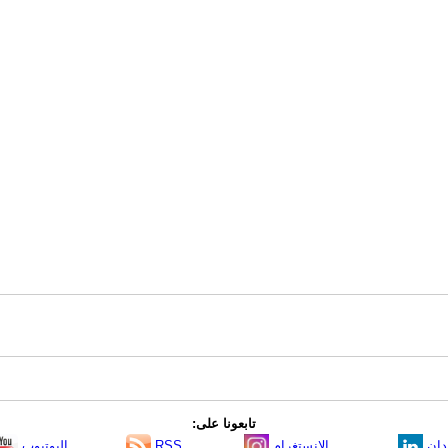
تابعونا على:
دإن
الانستغرام
RSS
اليوتيوب